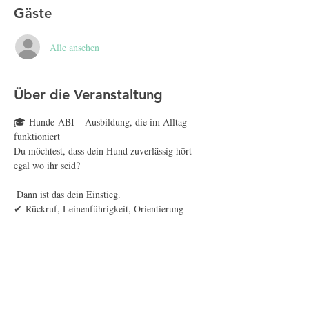
Gäste
Alle ansehen
Über die Veranstaltung
🎓 Hunde-ABI – Ausbildung, die im Alltag 
funktioniert
Du möchtest, dass dein Hund zuverlässig hört – 
egal wo ihr seid?
 Dann ist das dein Einstieg.
✔ Rückruf, Leinenführigkeit, Orientierung
✔ Alltagssicherheit in echten Situationen
✔ Training mit Struktur und System
Mehr anzeigen