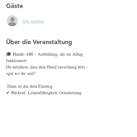
Gäste
Alle ansehen
Über die Veranstaltung
🎓 Hunde-ABI – Ausbildung, die im Alltag 
funktioniert
Du möchtest, dass dein Hund zuverlässig hört – 
egal wo ihr seid?
 Dann ist das dein Einstieg.
✔ Rückruf, Leinenführigkeit, Orientierung
✔ Alltagssicherheit in echten Situationen
✔ Training mit Struktur und System
Mehr anzeigen