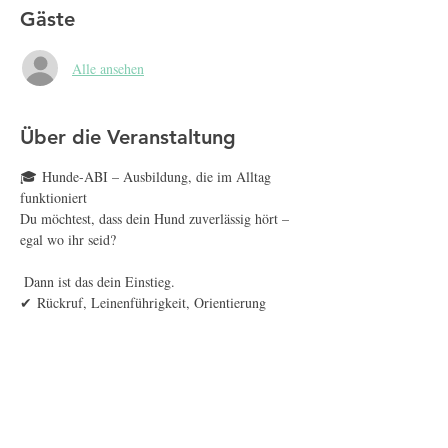
Gäste
Alle ansehen
Über die Veranstaltung
🎓 Hunde-ABI – Ausbildung, die im Alltag 
funktioniert
Du möchtest, dass dein Hund zuverlässig hört – 
egal wo ihr seid?
 Dann ist das dein Einstieg.
✔ Rückruf, Leinenführigkeit, Orientierung
✔ Alltagssicherheit in echten Situationen
✔ Training mit Struktur und System
Mehr anzeigen