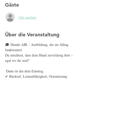
Gäste
Alle ansehen
Über die Veranstaltung
🎓 Hunde-ABI – Ausbildung, die im Alltag 
funktioniert
Du möchtest, dass dein Hund zuverlässig hört – 
egal wo ihr seid?
 Dann ist das dein Einstieg.
✔ Rückruf, Leinenführigkeit, Orientierung
✔ Alltagssicherheit in echten Situationen
✔ Training mit Struktur und System
Mehr anzeigen