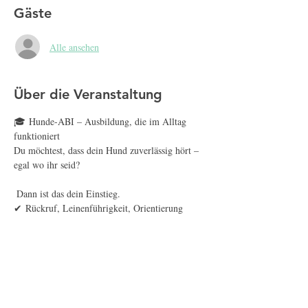
Gäste
Alle ansehen
Über die Veranstaltung
🎓 Hunde-ABI – Ausbildung, die im Alltag 
funktioniert
Du möchtest, dass dein Hund zuverlässig hört – 
egal wo ihr seid?
 Dann ist das dein Einstieg.
✔ Rückruf, Leinenführigkeit, Orientierung
✔ Alltagssicherheit in echten Situationen
✔ Training mit Struktur und System
Mehr anzeigen