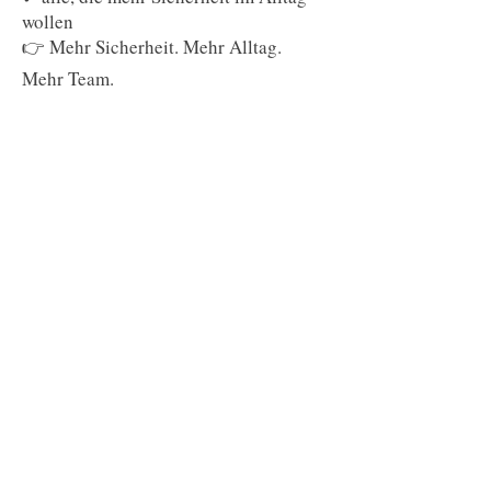
wollen
👉 Mehr Sicherheit. Mehr Alltag.
Mehr Team.
* Die 7er Karte ist ab Kaufdatum 4
Monate gültig, damit du in deinem
Tempo deine Einheiten genießen
kannst.
Aufbaukurs - 7er Karte Sa.